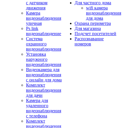
с датчиком
Для частного дома
движения
wifi камера
Камера
видеонаблюдения
видеонаблюдения
для дома
уличная
Охрана периметра
Ps link
Для магазина
видеонаблюдение
Подсчет посетителей
Система
Распознавание
охранного
номеров
видеонаблюдения
Установка
наружного
видеонаблюдения
Видеокамера для
видеонаблюдения
с онлайн для дома
Комплект
видеонаблюдения
для дачи
Камера для
удаленного
видеонаблюдения
с телефона
Комплект
видеонаблюдения