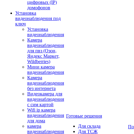
цифровых (IP)
домофонов
Установка
видеонаблюдения под
ключ
Установка
видеонаблюдения
Камера
видеонаблюдения
для пвз (Озон,
Яндекс Маркет,
Wildberries)
Мини камера
видеонаблюдения
Камера
видеонаблюдения
без интернета
Видеокамера для
видеонаблюдения
с сим картой
Wifi ip камера
видеонаблюдения
Готовые решения
для дома
камера
Для склада
По
видеонаблюдения
Для ТСЖ