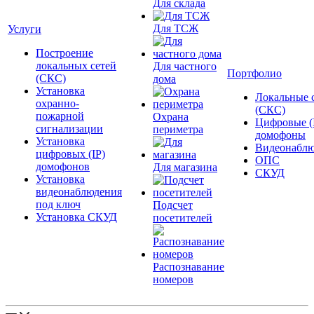
Для склада
Для ТСЖ
Услуги
Построение
локальных сетей
Для частного
Портфолио
(СКС)
дома
Установка
Локальные 
охранно-
(СКС)
пожарной
Охрана
Цифровые (
сигнализации
периметра
домофоны
Установка
Видеонаблю
цифровых (IP)
ОПС
домофонов
Для магазина
СКУД
Установка
видеонаблюдения
под ключ
Подсчет
Установка СКУД
посетителей
Распознавание
номеров