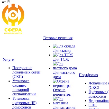
Готовые решения
Для склада
Для ТСЖ
Услуги
Построение
локальных сетей
Для частного
Портфолио
(СКС)
дома
Установка
Локальные 
охранно-
(СКС)
пожарной
Охрана
Цифровые (
сигнализации
периметра
домофоны
Установка
Видеонаблю
цифровых (IP)
ОПС
домофонов
Для магазина