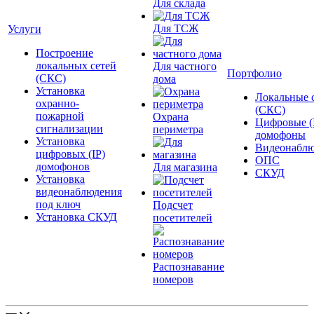
Для склада
Для ТСЖ
Услуги
Построение
локальных сетей
Для частного
Портфолио
(СКС)
дома
Установка
Локальные 
охранно-
(СКС)
пожарной
Охрана
Цифровые (
сигнализации
периметра
домофоны
Установка
Видеонаблю
цифровых (IP)
ОПС
домофонов
Для магазина
СКУД
Установка
видеонаблюдения
под ключ
Подсчет
Установка СКУД
посетителей
Распознавание
номеров