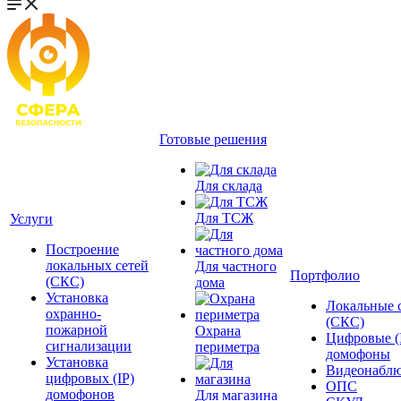
Готовые решения
Для склада
Для ТСЖ
Услуги
Построение
локальных сетей
Для частного
Портфолио
(СКС)
дома
Установка
Локальные 
охранно-
(СКС)
пожарной
Охрана
Цифровые (
сигнализации
периметра
домофоны
Установка
Видеонаблю
цифровых (IP)
ОПС
домофонов
Для магазина