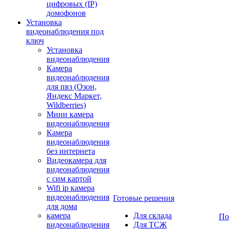
цифровых (IP)
домофонов
Установка
видеонаблюдения под
ключ
Установка
видеонаблюдения
Камера
видеонаблюдения
для пвз (Озон,
Яндекс Маркет,
Wildberries)
Мини камера
видеонаблюдения
Камера
видеонаблюдения
без интернета
Видеокамера для
видеонаблюдения
с сим картой
Wifi ip камера
видеонаблюдения
Готовые решения
для дома
камера
Для склада
По
видеонаблюдения
Для ТСЖ