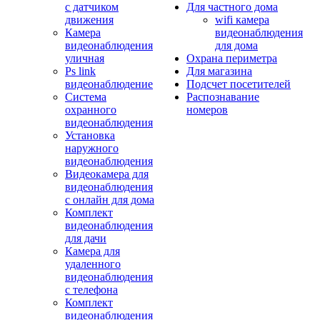
с датчиком
Для частного дома
движения
wifi камера
Камера
видеонаблюдения
видеонаблюдения
для дома
уличная
Охрана периметра
Ps link
Для магазина
видеонаблюдение
Подсчет посетителей
Система
Распознавание
охранного
номеров
видеонаблюдения
Установка
наружного
видеонаблюдения
Видеокамера для
видеонаблюдения
с онлайн для дома
Комплект
видеонаблюдения
для дачи
Камера для
удаленного
видеонаблюдения
с телефона
Комплект
видеонаблюдения