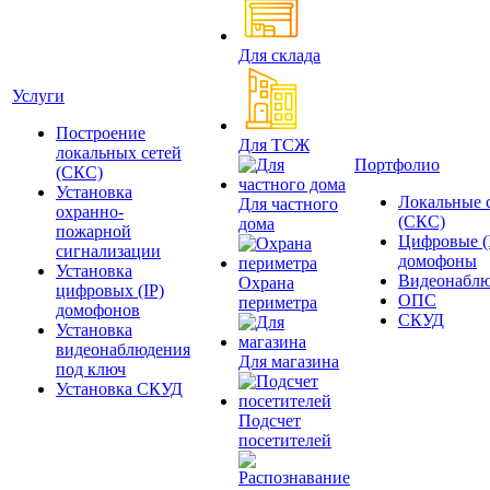
Для склада
Услуги
Построение
Для ТСЖ
локальных сетей
Портфолио
(СКС)
Установка
Локальные 
Для частного
охранно-
(СКС)
дома
пожарной
Цифровые (
сигнализации
домофоны
Установка
Видеонаблю
Охрана
цифровых (IP)
ОПС
периметра
домофонов
СКУД
Установка
видеонаблюдения
Для магазина
под ключ
Установка СКУД
Подсчет
посетителей