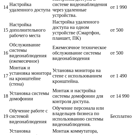
Настройка
системе видеонаблюдения
14
от 1 990
удаленного доступа
через удаленные
устройства.
Настройка удаленного
Настройка
доступа на одном
15
дополнительного
от 500
устройстве (Смартфон,
рабочего места
планшет, ПК)
Обслуживание
Ежемесячное техническое
системы
16
обслуживание системы
от 500
видеонаблюдения
видеонаблюдения
(ежемесячное)
Монтаж и
Установка монитора на
установка монитора
17
стене с использованием
от 1 490
на кронштейне
кронштейна.
(стена)
Монтаж и настройка
Установка системы
18
системы домофонии для
от 14 990
домофонии
контроля доступа.
Обучение персонала или
Обучение работе с
владельцев бизнеса по
19
системой
Бесплатно
использованию системы
видеонаблюдения
видеонаблюдения.
Установка
Монтаж коммутатора,