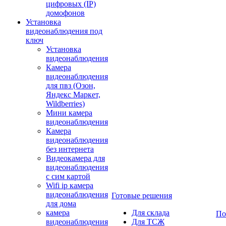
цифровых (IP)
домофонов
Установка
видеонаблюдения под
ключ
Установка
видеонаблюдения
Камера
видеонаблюдения
для пвз (Озон,
Яндекс Маркет,
Wildberries)
Мини камера
видеонаблюдения
Камера
видеонаблюдения
без интернета
Видеокамера для
видеонаблюдения
с сим картой
Wifi ip камера
видеонаблюдения
Готовые решения
для дома
камера
Для склада
По
видеонаблюдения
Для ТСЖ