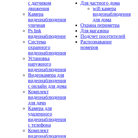
с датчиком
Для частного дома
движения
wifi камера
Камера
видеонаблюдения
видеонаблюдения
для дома
уличная
Охрана периметра
Ps link
Для магазина
видеонаблюдение
Подсчет посетителей
Система
Распознавание
охранного
номеров
видеонаблюдения
Установка
наружного
видеонаблюдения
Видеокамера для
видеонаблюдения
с онлайн для дома
Комплект
видеонаблюдения
для дачи
Камера для
удаленного
видеонаблюдения
с телефона
Комплект
видеонаблюдения