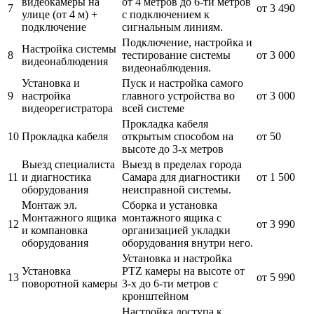
видеокамеры на
от 4 метров до 6-ти метров
7
от 3 490
улице (от 4 м) +
с подключением к
подключение
сигнальным линиям.
Подключение, настройка и
Настройка системы
8
тестирование системы
от 3 000
видеонаблюдения
видеонаблюдения.
Установка и
Пуск и настройка самого
9
настройка
главного устройства во
от 3 000
видеорегистратора
всей системе
Прокладка кабеля
10
Прокладка кабеля
открытым способом на
от 50
высоте до 3-х метров
Выезд специалиста
Выезд в пределах города
11
и диагностика
Самара для диагностики
от 1 500
оборудования
неисправной системы.
Монтаж эл.
Сборка и установка
Монтажного ящика
монтажного ящика с
12
от 3 990
и компановка
организацией укладки
оборудования
оборудования внутри него.
Установка и настройка
Установка
PTZ камеры на высоте от
13
от 5 990
поворотной камеры
3-х до 6-ти метров с
кронштейном
Настройка доступа к