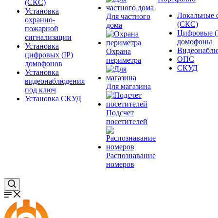
(СКС)
Установка
Локальные 
Для частного
охранно-
(СКС)
дома
пожарной
Цифровые (
сигнализации
домофоны
Установка
Видеонаблю
Охрана
цифровых (IP)
ОПС
периметра
домофонов
СКУД
Установка
видеонаблюдения
Для магазина
под ключ
Установка СКУД
Подсчет
посетителей
Распознавание
номеров