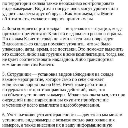
по территории склада также необходимо контролировать
видеокамерами. Водители погрузчиков могут уронить или
ударить паллеты друг об друга. Как минимум, вы будете
об этом знать, сможете вовремя принять меры.
4. Зона комплектации товара — встречаются ситуации, когда
приходит претензия от Клиента из дальнего региона страны.
По словам Клиента товар не комплектен или поврежден.
Видеозапись со склада поможет уточнить, что же было
упаковано, даты, время, вес поставки. Это поможет выяснить
кто ошибся, либо ваш грузчик в зоне комплектации, тогда вес
не будет соответствовать накладной. Либо транспортная
компания или сам Клиент.
5. Сотрудники — установка видеонаблюдения на складе
важное мероприятие, которое само по себе снижает
количество воровства на 60%. Нечестные работники
воздержатся от противоправных действий, зная, что
на объекте установлены камеры. Может так оказаться, что при
очередной инвентаризации вы окупите приобретение
и установку всего комплекта видеооборудования.
6. Учет въезжающего автотранспорта — для этого мы можем
установить видеокамеры с возможностью распознавания
номеров, а также внесения их в вашу информационную