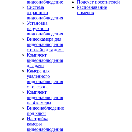
видеонаблюдение
Подсчет посетителей
Система
Распознавание
охранного
номеров
видеонаблюдения
Установка
наружного
видеонаблюдения
Видеокамера для
видеонаблюдения
с онлайн для дома
Комплект
видеонаблюдения
для дачи
Камера для
удаленного
видеонаблюдения
с телефона
Комплект
видеонаблюдения
на 4 камеры
Видеонаблюдение
под ключ
Настройка
камеры
видеонаблюдения