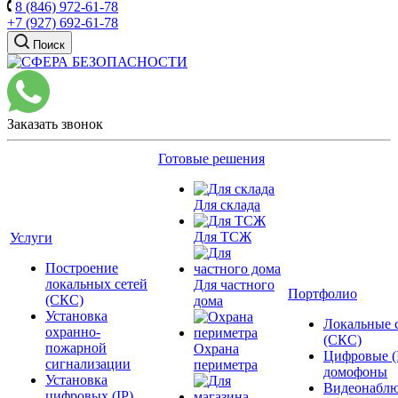
8 (846) 972-61-78
+7 (927) 692-61-78
Поиск
Заказать звонок
Готовые решения
Для склада
Для ТСЖ
Услуги
Построение
локальных сетей
Для частного
Портфолио
(СКС)
дома
Установка
Локальные 
охранно-
(СКС)
пожарной
Охрана
Цифровые (
сигнализации
периметра
домофоны
Установка
Видеонаблю
цифровых (IP)