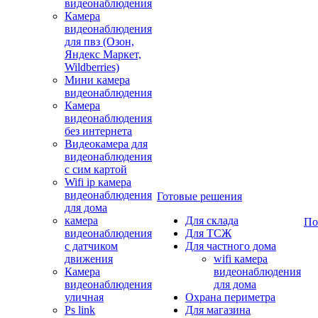
видеонаблюдения
Камера
видеонаблюдения
для пвз (Озон,
Яндекс Маркет,
Wildberries)
Мини камера
видеонаблюдения
Камера
видеонаблюдения
без интернета
Видеокамера для
видеонаблюдения
с сим картой
Wifi ip камера
видеонаблюдения
Готовые решения
для дома
камера
Для склада
По
видеонаблюдения
Для ТСЖ
с датчиком
Для частного дома
движения
wifi камера
Камера
видеонаблюдения
видеонаблюдения
для дома
уличная
Охрана периметра
Ps link
Для магазина