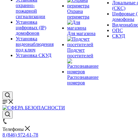
Локальные 
охранно-
(СКС)
пожарной
Охрана
Цифровые (
сигнализации
периметра
домофоны
Установка
Видеонаблю
цифровых (IP)
ОПС
домофонов
Для магазина
СКУД
Установка
видеонаблюдения
под ключ
Подсчет
Установка СКУД
посетителей
Распознавание
номеров
Телефоны
8 (846) 972-61-78