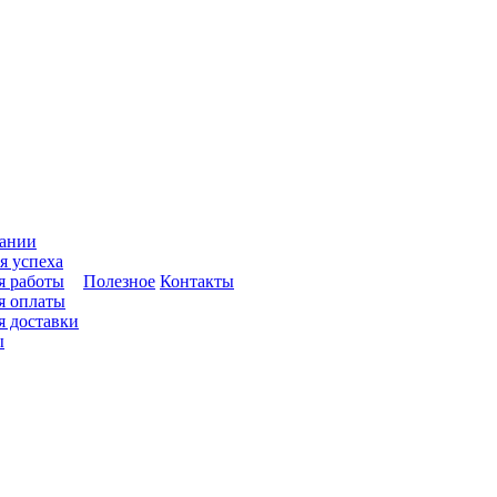
ании
я успеха
я работы
Полезное
Контакты
я оплаты
я доставки
ы