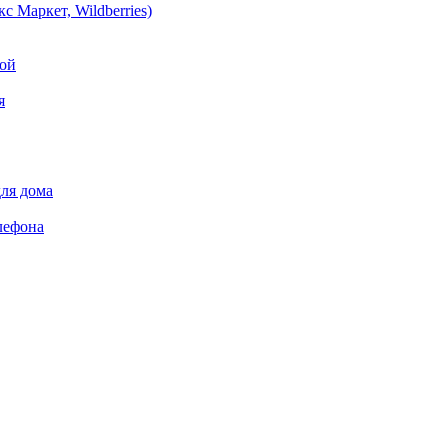
 Маркет, Wildberries)
той
я
ля дома
лефона