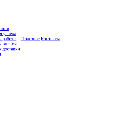
ании
я успеха
я работы
Полезное
Контакты
я оплаты
я доставки
ы