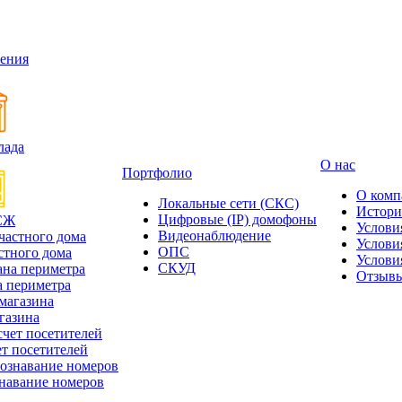
ения
лада
О нас
Портфолио
О комп
Локальные сети (СКС)
Истори
Цифровые (IP) домофоны
СЖ
Услови
Видеонаблюдение
Услови
ОПС
стного дома
Услови
СКУД
Отзыв
 периметра
газина
т посетителей
навание номеров