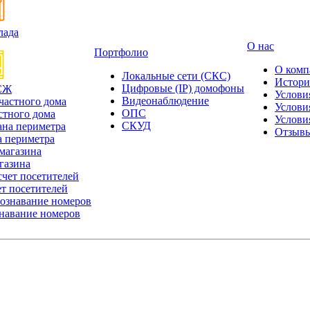
лада
О нас
Портфолио
О комп
Локальные сети (СКС)
Истори
Цифровые (IP) домофоны
СЖ
Услови
Видеонаблюдение
Услови
ОПС
стного дома
Услови
СКУД
Отзыв
 периметра
газина
т посетителей
навание номеров