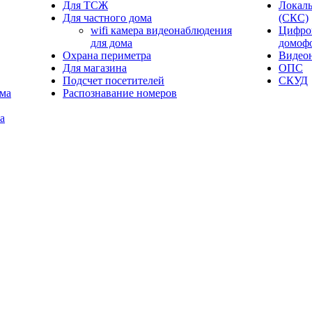
Для ТСЖ
Локаль
Для частного дома
(СКС)
wifi камера видеонаблюдения
Цифров
для дома
домоф
Охрана периметра
Видео
Для магазина
ОПС
Подсчет посетителей
СКУД
ома
Распознавание номеров
а