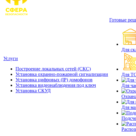
Готовые реш
Для ск
Услуги
Построение локальных сетей (СКС)
Установка охранно-пожарной сигнализации
Для Т
Установка цифровых (IP) домофонов
Установка видеонаблюдения под ключ
Для ча
Установка СКУД
Охрана
Для ма
Подсче
Распоз