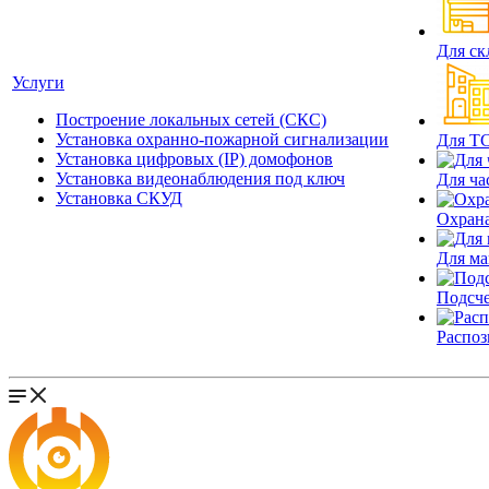
Для ск
Услуги
Построение локальных сетей (СКС)
Установка охранно-пожарной сигнализации
Для Т
Установка цифровых (IP) домофонов
Установка видеонаблюдения под ключ
Для ча
Установка СКУД
Охрана
Для ма
Подсче
Распоз