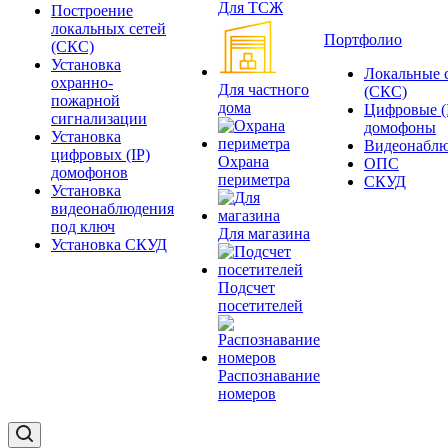
Для ТСЖ
Построение
локальных сетей
Портфолио
(СКС)
Установка
Локальные 
охранно-
Для частного
(СКС)
пожарной
дома
Цифровые (
сигнализации
домофоны
Установка
Видеонаблю
цифровых (IP)
Охрана
ОПС
домофонов
периметра
СКУД
Установка
видеонаблюдения
под ключ
Для магазина
Установка СКУД
Подсчет
посетителей
Распознавание
номеров