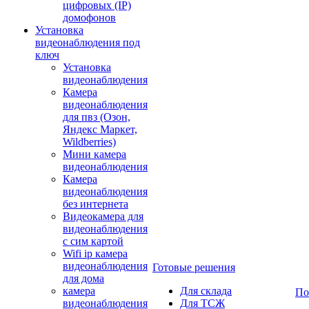
цифровых (IP)
домофонов
Установка
видеонаблюдения под
ключ
Установка
видеонаблюдения
Камера
видеонаблюдения
для пвз (Озон,
Яндекс Маркет,
Wildberries)
Мини камера
видеонаблюдения
Камера
видеонаблюдения
без интернета
Видеокамера для
видеонаблюдения
с сим картой
Wifi ip камера
видеонаблюдения
Готовые решения
для дома
камера
Для склада
По
видеонаблюдения
Для ТСЖ