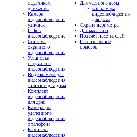
с датчиком
Для частного дома
движения
wifi камера
Камера
видеонаблюдения
видеонаблюдения
для дома
уличная
Охрана периметра
Ps link
Для магазина
видеонаблюдение
Подсчет посетителей
Система
Распознавание
охранного
номеров
видеонаблюдения
Установка
наружного
видеонаблюдения
Видеокамера для
видеонаблюдения
с онлайн для дома
Комплект
видеонаблюдения
для дачи
Камера для
удаленного
видеонаблюдения
с телефона
Комплект
видеонаблюдения