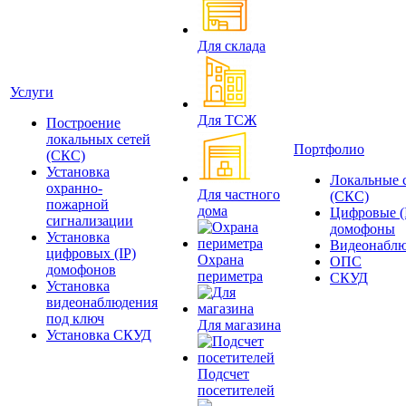
Для склада
Услуги
Для ТСЖ
Построение
локальных сетей
Портфолио
(СКС)
Установка
Локальные 
охранно-
Для частного
(СКС)
пожарной
дома
Цифровые (
сигнализации
домофоны
Установка
Видеонаблю
цифровых (IP)
Охрана
ОПС
домофонов
периметра
СКУД
Установка
видеонаблюдения
под ключ
Для магазина
Установка СКУД
Подсчет
посетителей