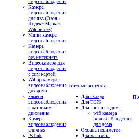
видеонаблюдения
Камера
видеонаблюдения
для пвз (Озон,
Яндекс Маркет,
Wildberries)
Мини камера
видеонаблюдения
Камера
видеонаблюдения
без интернета
Видеокамера для
видеонаблюдения
с сим картой
Wifi ip камера
видеонаблюдения
Готовые решения
для дома
камера
Для склада
По
видеонаблюдения
Для ТСЖ
с датчиком
Для частного дома
движения
wifi камера
Камера
видеонаблюдения
видеонаблюдения
для дома
уличная
Охрана периметра
Ps link
Для магазина