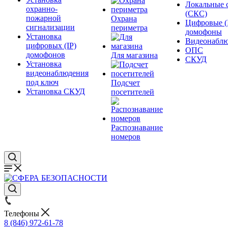
Локальные 
охранно-
(СКС)
пожарной
Охрана
Цифровые (
сигнализации
периметра
домофоны
Установка
Видеонаблю
цифровых (IP)
ОПС
домофонов
Для магазина
СКУД
Установка
видеонаблюдения
под ключ
Подсчет
Установка СКУД
посетителей
Распознавание
номеров
Телефоны
8 (846) 972-61-78