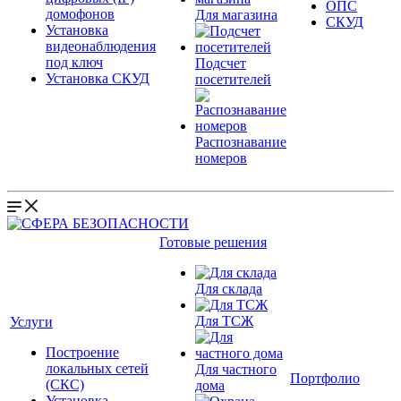
ОПС
домофонов
Для магазина
СКУД
Установка
видеонаблюдения
под ключ
Подсчет
Установка СКУД
посетителей
Распознавание
номеров
Готовые решения
Для склада
Для ТСЖ
Услуги
Построение
локальных сетей
Для частного
Портфолио
(СКС)
дома
Установка