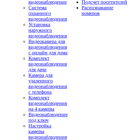
видеонаблюдение
Подсчет посетителей
Система
Распознавание
охранного
номеров
видеонаблюдения
Установка
наружного
видеонаблюдения
Видеокамера для
видеонаблюдения
с онлайн для дома
Комплект
видеонаблюдения
для дачи
Камера для
удаленного
видеонаблюдения
с телефона
Комплект
видеонаблюдения
на 4 камеры
Видеонаблюдение
под ключ
Настройка
камеры
видеонаблюдения