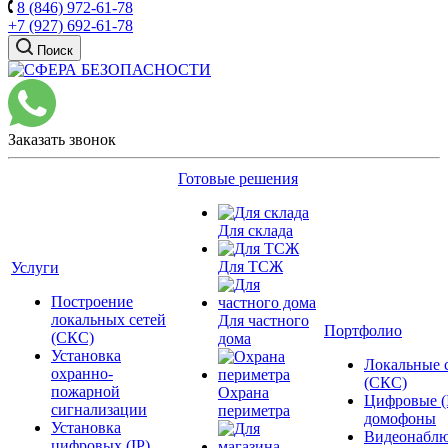
8 (846) 972-61-78
+7 (927) 692-61-78
Поиск
Заказать звонок
Готовые решения
Для склада
Для ТСЖ
Услуги
Построение
локальных сетей
Для частного
Портфолио
(СКС)
дома
Установка
Локальные 
охранно-
(СКС)
пожарной
Охрана
Цифровые (
сигнализации
периметра
домофоны
Установка
Видеонаблю
цифровых (IP)